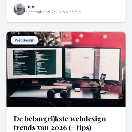
Imre
5 december 2025
•
5
min leestijd
Webdesign
De belangrijkste webdesign
trends van 2026 (+ tips)