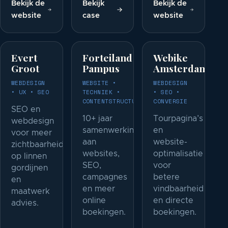
Bekijk de
Bekijk
Bekijk de
website
case
website
Evert
Forteiland
Webike
Groot
Pampus
Amsterdam
WEBDESIGN
WEBSITE •
WEBDESIGN
• UX • SEO
TECHNIEK •
• SEO •
CONTENTSTRUCTUUR
CONVERSIE
SEO en
10+ jaar
Tourpagina’s
webdesign
samenwerking
en
voor meer
aan
website-
zichtbaarheid
websites,
optimalisatie
op linnen
SEO,
voor
gordijnen
campagnes
betere
en
en meer
vindbaarheid
maatwerk
online
en directe
advies.
boekingen.
boekingen.