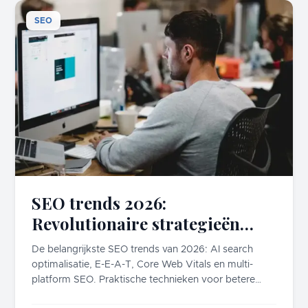
SEO
SEO trends 2026:
Revolutionaire strategieën
voor online succes
De belangrijkste SEO trends van 2026: AI search
optimalisatie, E-E-A-T, Core Web Vitals en multi-
platform SEO. Praktische technieken voor betere
rankings.