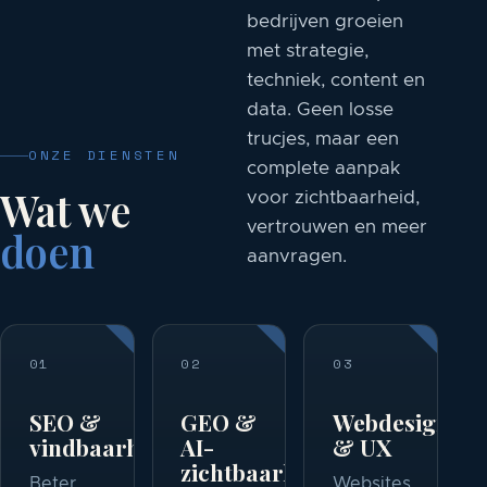
bedrijven groeien
met strategie,
techniek, content en
data. Geen losse
trucjes, maar een
ONZE DIENSTEN
complete aanpak
Wat we
voor zichtbaarheid,
vertrouwen en meer
doen
aanvragen.
01
02
03
SEO &
GEO &
Webdesign
vindbaarheid
AI-
& UX
zichtbaarheid
Beter
Websites