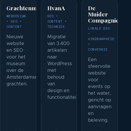
Grachtenmuseum
HvanA
De
Muider
WEBDESIGN
SEO •
Compagnie
• SEO •
CONTENT •
CONTENT
TECHNIEK
LOKALE SEO
•
Nieuwe
Migratie
VINDBAARHEID
website
van 3.400
•
CONVERSIE
en SEO
artikelen
voor het
naar
Een
museum
WordPress
sfeervolle
over de
met
website
Amsterdamse
behoud
voor
grachten.
van
events op
design en
het water,
functionaliteit.
gericht op
aanvragen
en
beleving.