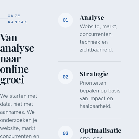
ONZE
Analyse
01
AANPAK
Website, markt,
Van
concurrenten,
techniek en
analyse
zichtbaarheid.
naar
online
Strategie
groei
02
Prioriteiten
bepalen op basis
We starten met
van impact en
data, niet met
haalbaarheid.
aannames. We
onderzoeken je
Optimalisatie
website, markt,
03
concurrenten en