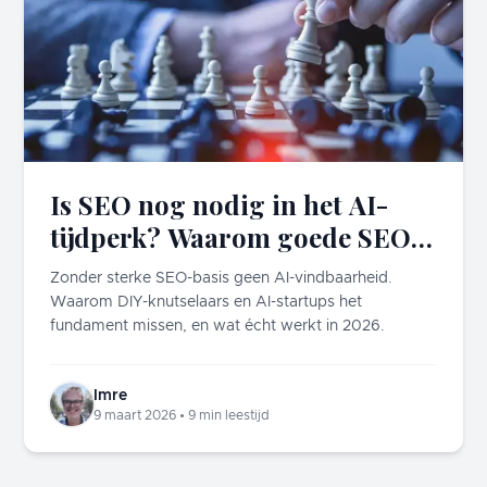
Is SEO nog nodig in het AI-
tijdperk? Waarom goede SEO
juist nú belangrijker is dan
Zonder sterke SEO-basis geen AI-vindbaarheid.
ooit
Waarom DIY-knutselaars en AI-startups het
fundament missen, en wat écht werkt in 2026.
Imre
9 maart 2026
•
9
min leestijd