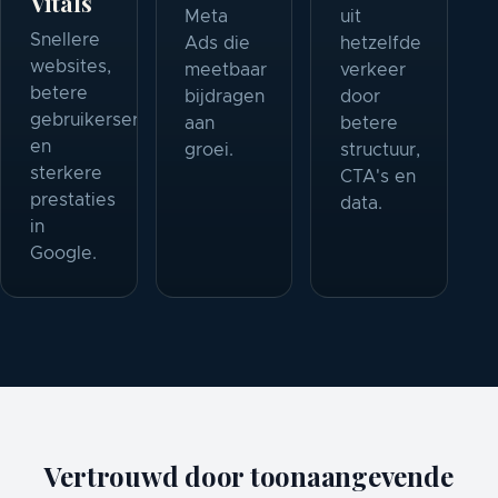
Vitals
Meta
uit
Snellere
Ads die
hetzelfde
websites,
meetbaar
verkeer
betere
bijdragen
door
gebruikerservaring
aan
betere
en
groei.
structuur,
sterkere
CTA's en
prestaties
data.
in
Google.
Vertrouwd door toonaangevende