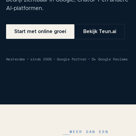
bedrijf zichtbaar in Google, ChatGPT en andere
AI-platformen.
Start met online groei
Bekijk Teun.ai
Amsterdam
•
sinds 2008
•
Google Partner
•
5★ Google Reviews
MEER DAN EEN