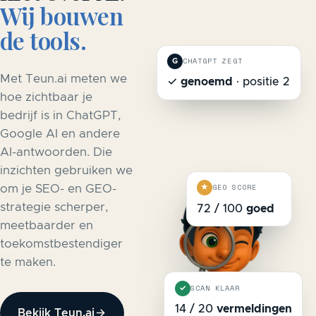
Wij bouwen
de tools.
CHATGPT ZEGT
G
Met Teun.ai meten we
✓
genoemd
· positie 2
hoe zichtbaar je
bedrijf is in ChatGPT,
Google AI en andere
AI-antwoorden. Die
inzichten gebruiken we
GEO SCORE
★
om je SEO- en GEO-
strategie scherper,
72 / 100
goed
meetbaarder en
toekomstbestendiger
te maken.
SCAN KLAAR
✓
14 / 20
vermeldingen
Bekijk Teun.ai