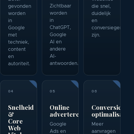
Zichtbaar
gevonden
die snel,
worden
worden
duidelijk
in
in
en
ChatGPT,
Google
conversiegericht
Google
met
zijn.
AI en
techniek,
andere
content
AI-
en
antwoorden.
autoriteit.
04
05
06
Snelheid
Online
Conversie-
&
adverteren
optimalisatie
Core
Google
Meer
Web
Ads en
aanvragen