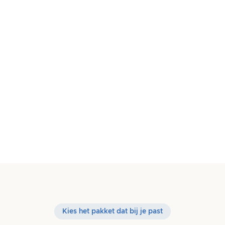
achteraf
Razendsnel door moderne techniek
–
•
Laadtijden onder 2 seconden
AI-ready & toekomstbestendig
– Zichtbaar in
•
ChatGPT en Perplexity
Geen templates, wel templates
– Bewezen
•
structuren, uniek design
Persoonlijke aanpak
– Direct contact met je
•
specialist
Transparante prijzen
– Vaste prijzen, geen
•
verrassingen
Kies het pakket dat bij je past