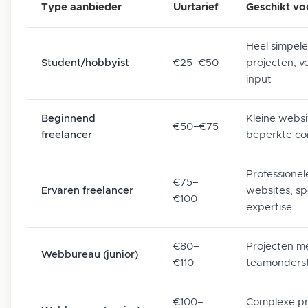
Type aanbieder
Uurtarief
Geschikt vo
Heel simpele
Student/hobbyist
€25–€50
projecten, v
input
Beginnend
Kleine websi
€50–€75
freelancer
beperkte co
Professionel
€75–
Ervaren freelancer
websites, sp
€100
expertise
€80–
Projecten m
Webbureau (junior)
€110
teamonders
€100–
Complexe pr