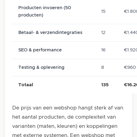
Producten invoeren (50
15
€1.80
producten)
Betaal- & verzendintegraties
12
€1.44
SEO & performance
16
€1.92
Testing & oplevering
8
€960
Totaal
135
€16.
De prijs van een webshop hangt sterk af van
het aantal producten, de complexiteit van
varianten (maten, kleuren) en koppelingen
met externe systemen. Een webshop met