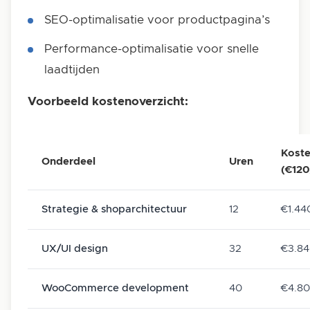
SEO-optimalisatie voor productpagina’s
Performance-optimalisatie voor snelle
laadtijden
Voorbeeld kostenoverzicht:
Kost
Onderdeel
Uren
(€120
Strategie & shoparchitectuur
12
€1.44
UX/UI design
32
€3.8
WooCommerce development
40
€4.8