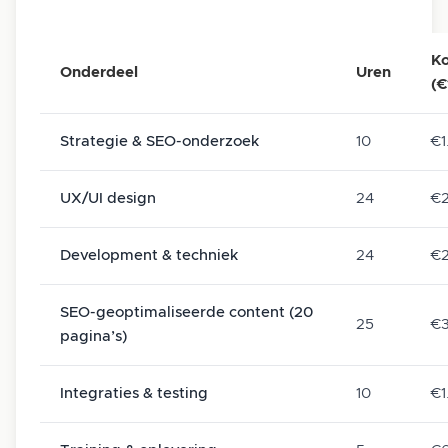
K
Onderdeel
Uren
(€
Strategie & SEO-onderzoek
10
€1
UX/UI design
24
€2
Development & techniek
24
€2
SEO-geoptimaliseerde content (20
25
€
pagina’s)
Integraties & testing
10
€1