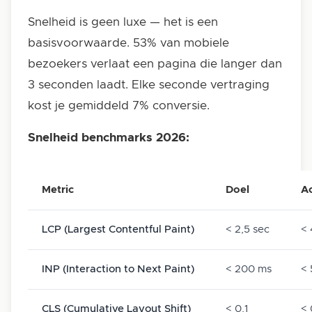
Snelheid is geen luxe — het is een
basisvoorwaarde. 53% van mobiele
bezoekers verlaat een pagina die langer dan
3 seconden laadt. Elke seconde vertraging
kost je gemiddeld 7% conversie.
Snelheid benchmarks 2026:
Metric
Doel
A
LCP (Largest Contentful Paint)
< 2,5 sec
< 
INP (Interaction to Next Paint)
< 200 ms
<
CLS (Cumulative Layout Shift)
< 0,1
< 